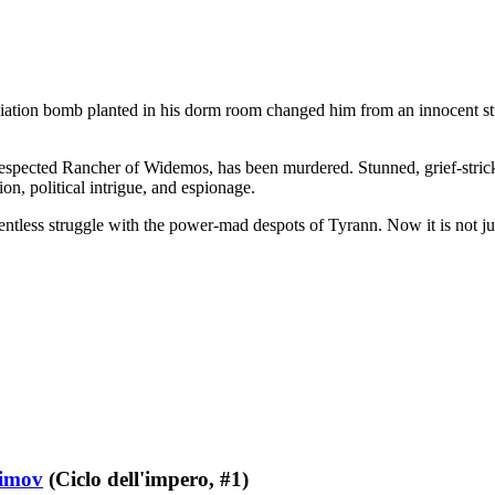
iation bomb planted in his dorm room changed him from an innocent stu
y respected Rancher of Widemos, has been murdered. Stunned, grief-stric
ion, political intrigue, and espionage.
ntless struggle with the power-mad despots of Tyrann. Now it is not just
simov
(Ciclo dell'impero, #1)