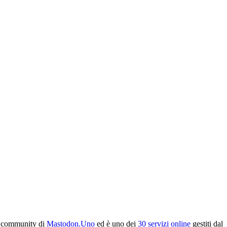
la community di
Mastodon.Uno
ed è uno dei
30 servizi online
gestiti dal