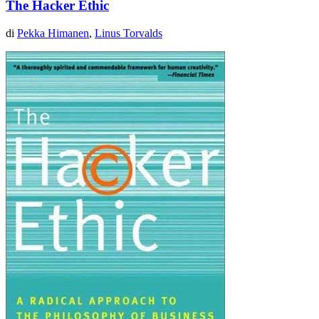
The Hacker Ethic
di
Pekka Himanen
,
Linus Torvalds