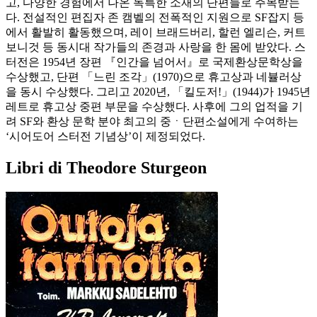
고, 다양한 경험에서 나온 독특한 소재의 단편들로 주목받는
다. 전설적인 편집자 존 캠벨의 전폭적인 지원으로 SF잡지 등
에서 활발히 활동했으며, 레이 브래드버리, 할런 엘리슨, 커트
보니것 등 동시대 작가들의 존경과 사랑을 한 몸에 받았다. 스
터전은 1954년 장편 『인간을 넘어서』로 국제환상문학상을
수상했고, 단편 「느린 조각」(1970)으로 휴고상과 네뷸러상
을 동시 수상했다. 그리고 2020년, 「킬도저!」(1944)가 1945년
레트로 휴고상 중편 부문을 수상했다. 사후에 그의 업적을 기
려 SF와 환상 문학 분야 최고의 중ㆍ단편소설에게 수여하는
‘시어도어 스터전 기념상’이 제정되었다.
Libri di Theodore Sturgeon