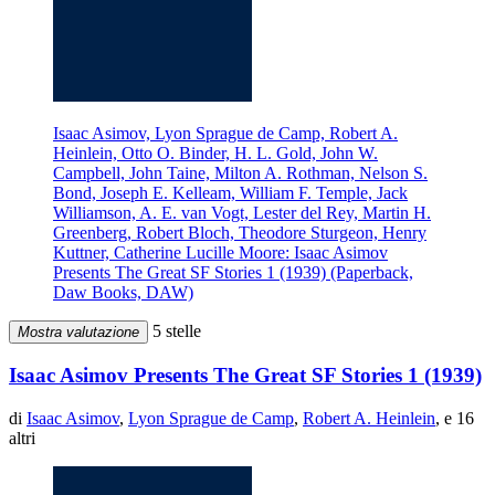
Isaac Asimov, Lyon Sprague de Camp, Robert A.
Heinlein, Otto O. Binder, H. L. Gold, John W.
Campbell, John Taine, Milton A. Rothman, Nelson S.
Bond, Joseph E. Kelleam, William F. Temple, Jack
Williamson, A. E. van Vogt, Lester del Rey, Martin H.
Greenberg, Robert Bloch, Theodore Sturgeon, Henry
Kuttner, Catherine Lucille Moore: Isaac Asimov
Presents The Great SF Stories 1 (1939) (Paperback,
Daw Books, DAW)
5 stelle
Mostra valutazione
Isaac Asimov Presents The Great SF Stories 1 (1939)
di
Isaac Asimov
,
Lyon Sprague de Camp
,
Robert A. Heinlein
, e 16
altri