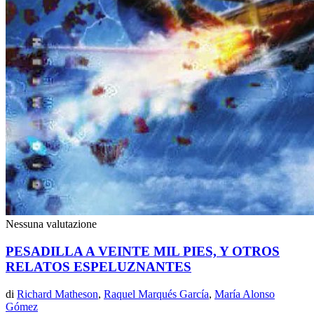
Nessuna valutazione
PESADILLA A VEINTE MIL PIES, Y OTROS
RELATOS ESPELUZNANTES
di
Richard Matheson
,
Raquel Marqués García
,
María Alonso
Gómez