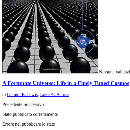
Nessuna valutaz
A Fortunate Universe: Life in a Finely Tuned Cosmos
di
Geraint F. Lewis
,
Luke A. Barnes
Precedente
Successivo
Stato pubblicato correttamente
Errore nel pubblicare lo stato