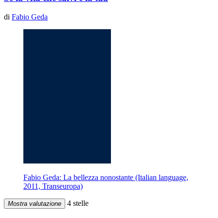
di
Fabio Geda
Fabio Geda: La bellezza nonostante (Italian language,
2011, Transeuropa)
4 stelle
Mostra valutazione