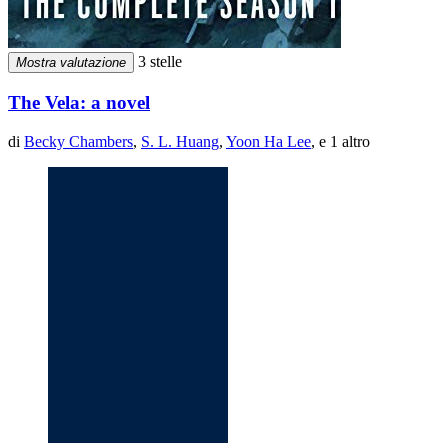
3 stelle
Mostra valutazione
The Vela: a novel
di
Becky Chambers
,
S. L. Huang
,
Yoon Ha Lee
, e 1 altro