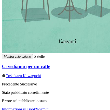
5 stelle
Mostra valutazione
Ci vediamo per un caffè
di
Toshikazu Kawaguchi
Precedente
Successivo
Stato pubblicato correttamente
Errore nel pubblicare lo stato
Informazioni su BookWyrm.it