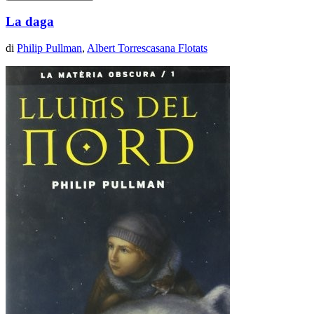
La daga
di
Philip Pullman
,
Albert Torrescasana Flotats