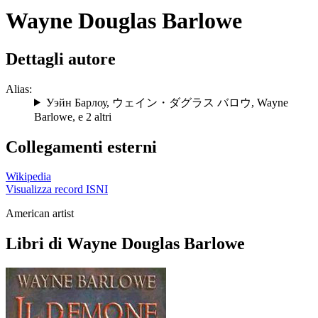
Wayne Douglas Barlowe
Dettagli autore
Alias:
Уэйн Барлоу
,
ウェイン・ダグラス バロウ
,
Wayne
Barlowe
, e 2 altri
Collegamenti esterni
Wikipedia
Visualizza record ISNI
American artist
Libri di Wayne Douglas Barlowe