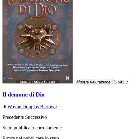
3 stelle
Mostra valutazione
Il demone di Dio
di
Wayne Douglas Barlowe
Precedente
Successivo
Stato pubblicato correttamente
Errore nel pubblicare lo stato