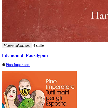
4 stelle
Mostra valutazione
I demoni di Pausilypon
di
Pino Imperatore