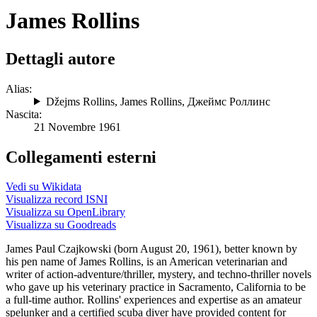
James Rollins
Dettagli autore
Alias:
Džejms Rollins
,
James Rollins
,
Джеймс Роллинс
Nascita:
21 Novembre 1961
Collegamenti esterni
Vedi su Wikidata
Visualizza record ISNI
Visualizza su OpenLibrary
Visualizza su Goodreads
James Paul Czajkowski (born August 20, 1961), better known by
his pen name of James Rollins, is an American veterinarian and
writer of action-adventure/thriller, mystery, and techno-thriller novels
who gave up his veterinary practice in Sacramento, California to be
a full-time author. Rollins' experiences and expertise as an amateur
spelunker and a certified scuba diver have provided content for