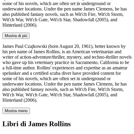
some of his novels, which are often set in underground or
underwater locations. Under the pen name James Clemens, he has
also published fantasy novels, such as Wit'ch Fire, Wit'ch Storm,
Wit'ch War, Wit'ch Gate, Wit'ch Star, Shadowfall (2005), and
Hinterland (2006).
Mostra di più
James Paul Czajkowski (born August 20, 1961), better known by
his pen name of James Rollins, is an American veterinarian and
writer of action-adventure/thriller, mystery, and techno-thriller novels
who gave up his veterinary practice in Sacramento, California to be
a full-time author. Rollins' experiences and expertise as an amateur
spelunker and a certified scuba diver have provided content for
some of his novels, which are often set in underground or
underwater locations. Under the pen name James Clemens, he has
also published fantasy novels, such as Wit'ch Fire, Wit'ch Storm,
Wit'ch War, Wit'ch Gate, Wit'ch Star, Shadowfall (2005), and
Hinterland (2006).
Mostra meno
Libri di James Rollins