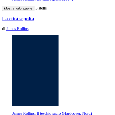
3 stelle
Mostra valutazione
La città sepolta
di
James Rollins
James Rollins: Il teschio sacro (Hardcover, Nord)