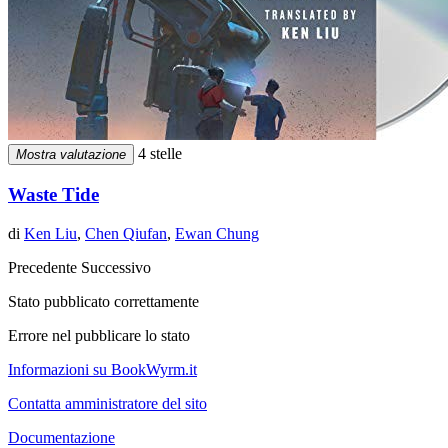
4 stelle
Mostra valutazione
Waste Tide
di
Ken Liu
,
Chen Qiufan
,
Ewan Chung
Precedente
Successivo
Stato pubblicato correttamente
Errore nel pubblicare lo stato
Informazioni su BookWyrm.it
Contatta amministratore del sito
Documentazione