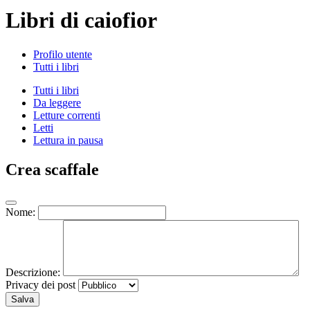
Libri di caiofior
Profilo utente
Tutti i libri
Tutti i libri
Da leggere
Letture correnti
Letti
Lettura in pausa
Crea scaffale
Nome:
Descrizione:
Privacy dei post
Salva