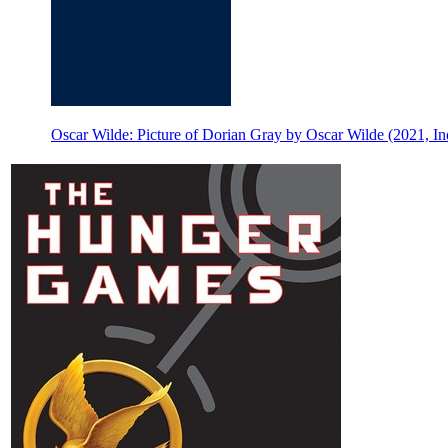
Oscar Wilde: Picture of Dorian Gray by Oscar Wilde (2021, I