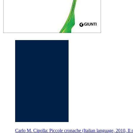
Carlo M. Cipolla: Piccole cronache (Italian language, 2010, Il 