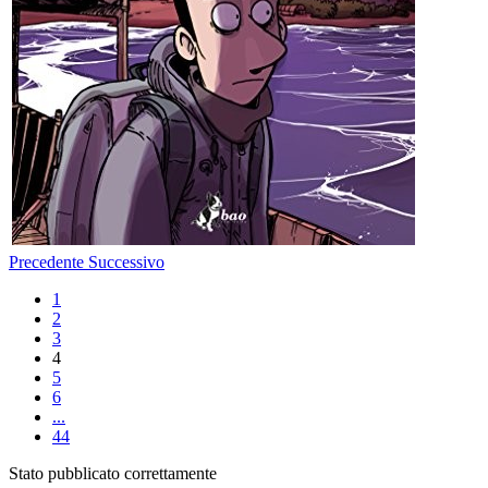
Precedente
Successivo
1
2
3
4
5
6
...
44
Stato pubblicato correttamente