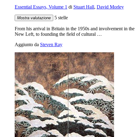
Essential Essays, Volume 1
di
Stuart Hall
,
David Morley
5 stelle
Mostra valutazione
From his arrival in Britain in the 1950s and involvement in the
New Left, to founding the field of cultural …
Aggiunto da
Steven Ray