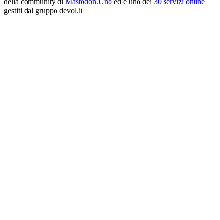
della community di
Mastodon.Uno
ed è uno dei
30 servizi online
gestiti dal gruppo devol.it