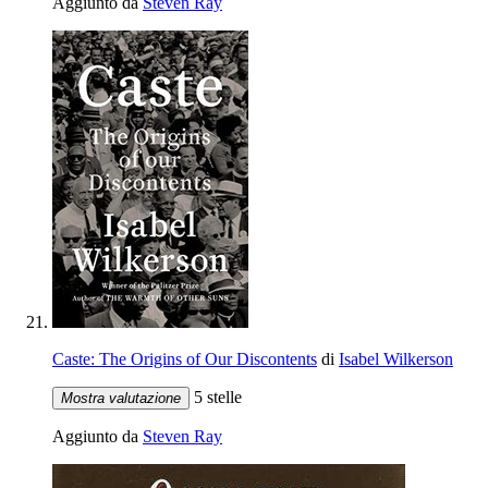
Aggiunto da
Steven Ray
Caste: The Origins of Our Discontents
di
Isabel Wilkerson
5 stelle
Mostra valutazione
Aggiunto da
Steven Ray