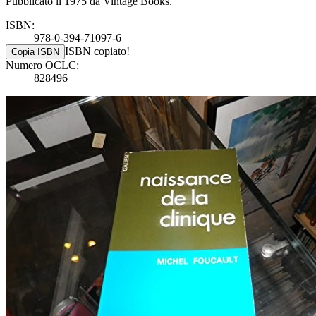
Pubblicato il 1975 da Vintage Books.
ISBN:
978-0-394-71097-6
ISBN copiato!
Copia ISBN
Numero OCLC:
828496