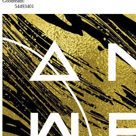
Goodreads:
54493401