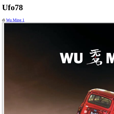
Ufo78
di
Wu Ming 1