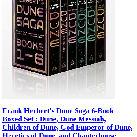
Frank Herbert's Dune Saga 6-Book
Boxed Set : Dune, Dune Messiah,
Children of Dune, God Emperor of Dune,
Heretics of Dune, and Chapterhouse