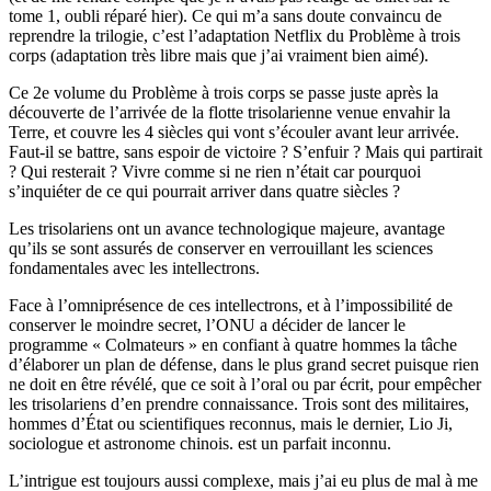
tome 1, oubli réparé hier). Ce qui m’a sans doute convaincu de
reprendre la trilogie, c’est l’adaptation Netflix du Problème à trois
corps (adaptation très libre mais que j’ai vraiment bien aimé).
Ce 2e volume du Problème à trois corps se passe juste après la
découverte de l’arrivée de la flotte trisolarienne venue envahir la
Terre, et couvre les 4 siècles qui vont s’écouler avant leur arrivée.
Faut-il se battre, sans espoir de victoire ? S’enfuir ? Mais qui partirait
? Qui resterait ? Vivre comme si ne rien n’était car pourquoi
s’inquiéter de ce qui pourrait arriver dans quatre siècles ?
Les trisolariens ont un avance technologique majeure, avantage
qu’ils se sont assurés de conserver en verrouillant les sciences
fondamentales avec les intellectrons.
Face à l’omniprésence de ces intellectrons, et à l’impossibilité de
conserver le moindre secret, l’ONU a décider de lancer le
programme « Colmateurs » en confiant à quatre hommes la tâche
d’élaborer un plan de défense, dans le plus grand secret puisque rien
ne doit en être révélé, que ce soit à l’oral ou par écrit, pour empêcher
les trisolariens d’en prendre connaissance. Trois sont des militaires,
hommes d’État ou scientifiques reconnus, mais le dernier, Lio Ji,
sociologue et astronome chinois. est un parfait inconnu.
L’intrigue est toujours aussi complexe, mais j’ai eu plus de mal à me