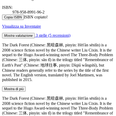
ISBN:
978-958-8991-96-2
ISBN copiato!
Copia ISBN
Visualizza su Inventaire
3 stelle
(5 recensioni)
Mostra valutazione
The Dark Forest (Chinese: 黑暗森林, pinyin: Hēi'àn sēnlín) is a
2008 science fiction novel by the Chinese writer Liu Cixin. It is the
sequel to the Hugo Award-winning novel The Three-Body Problem
(Chinese: 三体, pinyin: sān tǐ) in the trilogy titled "Remembrance of
Earth's Past" (Chinese: 地球往事, pinyin: Dìqiú wǎngshì), but
Chinese readers generally refer to the series by the title of the first
novel. The English version, translated by Joel Martinsen, was
published in 2015.
Mostra di più
The Dark Forest (Chinese: 黑暗森林, pinyin: Hēi'àn sēnlín) is a
2008 science fiction novel by the Chinese writer Liu Cixin. It is the
sequel to the Hugo Award-winning novel The Three-Body Problem
(Chinese: 三体, pinyin: sān tǐ) in the trilogy titled "Remembrance of