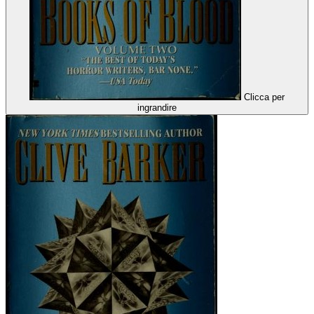
Clicca per
ingrandire