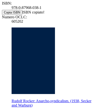
ISBN:
978-0-87968-038-1
ISBN copiato!
Copia ISBN
Numero OCLC:
605202
Rudolf Rocker: Anarcho-syndicalism. (1938, Secker
and Warburg)