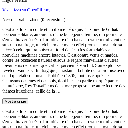
lingua French
Visualizza su OpenLibrary
Nessuna valutazione
(0 recensioni)
C'est à la fois un conte et un drame héroïque, l'histoire de Gilliat,
pêcheur solitaire, amoureux d'une belle jeune femme, qui pour elle
s'en va braver l'océan. Propriétaire d'un bateau à vapeur qui vient de
subir un naufrage, un vieil armateur a en effet promis la main de sa
nièce à celui qui ira puiser au fond de l'eau les formidables et
nouvelles machines encore intactes. C'est contre vents et marées,
contre les obstacles naturels et sous le regard malveillant d'autres
travailleurs de la mer que Gilliat parvient à son but. Son exploit se
révélera vain et sa fin tragique, assistant à la fuite de sa promise avec
celui qui était son amant. Publié en 1866, tout juste après les
Chansons des rues et des bois, dont il est en partie marqué par le
naturalisme, Les Travailleurs de la mer propose une autre lecture des
thèmes hugoliens, cellle de la …
Mostra di più
C'est à la fois un conte et un drame héroïque, l'histoire de Gilliat,
pêcheur solitaire, amoureux d'une belle jeune femme, qui pour elle
s'en va braver l'océan. Propriétaire d'un bateau à vapeur qui vient de
subir un naufrage, un vieil armateur a en effet promis la main de sa