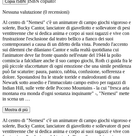
ISBN copiato!
Copia ISBN
Nessuna valutazione
(0 recensioni)
Al centro di "Nemesi" c'è un animatore di campo giochi vigoroso e
solerte, Bucky Cantor, lanciatore di giavellotto e sollevatore di pesi
ventitreenne che si dedica anima e corpo ai suoi ragazzi e vive con
frustrazione l'esclusione dal teatro bellico a fianco dei suoi
contemporanei a causa di un difetto della vista. Ponendo l'accento
sui dilemmi che dilaniano Cantor e sulla realtà quotidiana cui
l'animatore deve far fronte quando nell'estate del 1944 la polio
comincia a falcidiare anche il suo campo giochi, Roth ci guida fra le
più piccole sfaccettature di ogni emozione che una simile pestilenza
può far scaturire: paura, panico, rabbia, confusione, sofferenza e
dolore. Spostandosi fra le strade torride e maleodoranti di una
Newark sotto assedio e l'immacolato campo estivo per ragazzi di
Indian Hill, sulle vette delle Pocono Mountains - la cui "fresca aria
montana era monda d'ogni sostanza inquinante" -, "Nemesi" mette
in scena un …
Mostra di più
Al centro di "Nemesi" c'è un animatore di campo giochi vigoroso e
solerte, Bucky Cantor, lanciatore di giavellotto e sollevatore di pesi
ventitreenne che si dedica anima e corpo ai suoi ragazzi e vive con