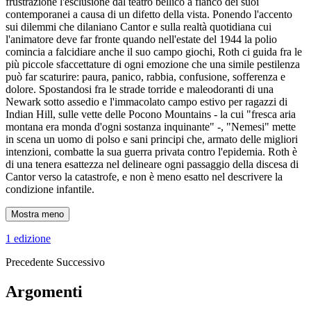
frustrazione l'esclusione dal teatro bellico a fianco dei suoi
contemporanei a causa di un difetto della vista. Ponendo l'accento
sui dilemmi che dilaniano Cantor e sulla realtà quotidiana cui
l'animatore deve far fronte quando nell'estate del 1944 la polio
comincia a falcidiare anche il suo campo giochi, Roth ci guida fra le
più piccole sfaccettature di ogni emozione che una simile pestilenza
può far scaturire: paura, panico, rabbia, confusione, sofferenza e
dolore. Spostandosi fra le strade torride e maleodoranti di una
Newark sotto assedio e l'immacolato campo estivo per ragazzi di
Indian Hill, sulle vette delle Pocono Mountains - la cui "fresca aria
montana era monda d'ogni sostanza inquinante" -, "Nemesi" mette
in scena un uomo di polso e sani principi che, armato delle migliori
intenzioni, combatte la sua guerra privata contro l'epidemia. Roth è
di una tenera esattezza nel delineare ogni passaggio della discesa di
Cantor verso la catastrofe, e non è meno esatto nel descrivere la
condizione infantile.
Mostra meno
1 edizione
Precedente
Successivo
Argomenti