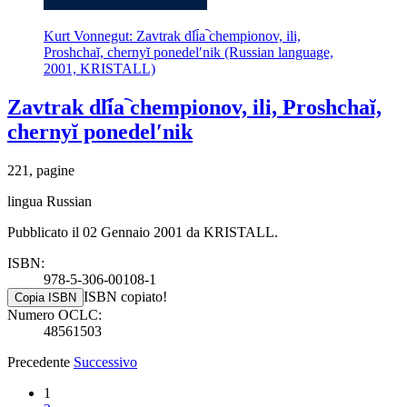
Kurt Vonnegut: Zavtrak dli︠a︡ chempionov, ili,
Proshchaĭ, chernyĭ ponedelʹnik (Russian language,
2001, KRISTALL)
Zavtrak dli︠a︡ chempionov, ili, Proshchaĭ,
chernyĭ ponedelʹnik
221, pagine
lingua Russian
Pubblicato il 02 Gennaio 2001 da KRISTALL.
ISBN:
978-5-306-00108-1
ISBN copiato!
Copia ISBN
Numero OCLC:
48561503
Precedente
Successivo
1