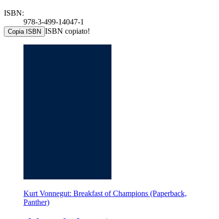
ISBN:
978-3-499-14047-1
ISBN copiato!
Copia ISBN
Kurt Vonnegut: Breakfast of Champions (Paperback,
Panther)