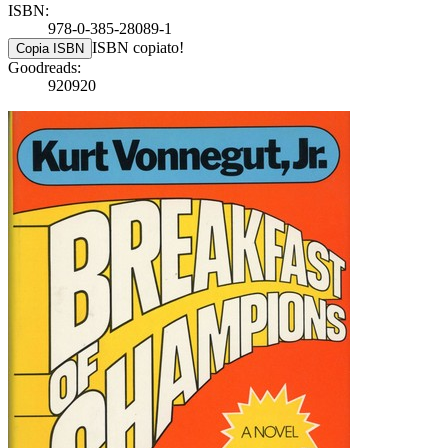
ISBN:
978-0-385-28089-1
ISBN copiato!
Copia ISBN
Goodreads:
920920