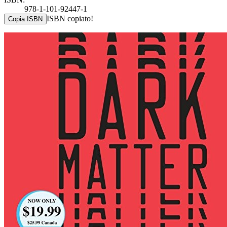
978-1-101-92447-1
ISBN copiato!
Copia ISBN