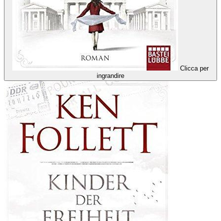
Clicca per
ingrandire