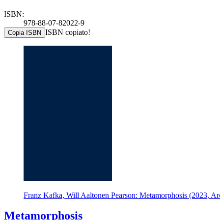
ISBN:
978-88-07-82022-9
ISBN copiato!
Copia ISBN
Franz Kafka, Will Aaltonen Pearson: Metamorphosis (2023, Arc
Metamorphosis