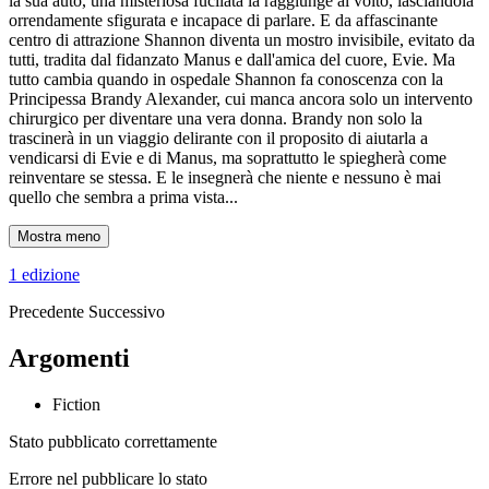
la sua auto, una misteriosa fucilata la raggiunge al volto, lasciandola
orrendamente sfigurata e incapace di parlare. E da affascinante
centro di attrazione Shannon diventa un mostro invisibile, evitato da
tutti, tradita dal fidanzato Manus e dall'amica del cuore, Evie. Ma
tutto cambia quando in ospedale Shannon fa conoscenza con la
Principessa Brandy Alexander, cui manca ancora solo un intervento
chirurgico per diventare una vera donna. Brandy non solo la
trascinerà in un viaggio delirante con il proposito di aiutarla a
vendicarsi di Evie e di Manus, ma soprattutto le spiegherà come
reinventare se stessa. E le insegnerà che niente e nessuno è mai
quello che sembra a prima vista...
Mostra meno
1 edizione
Precedente
Successivo
Argomenti
Fiction
Stato pubblicato correttamente
Errore nel pubblicare lo stato