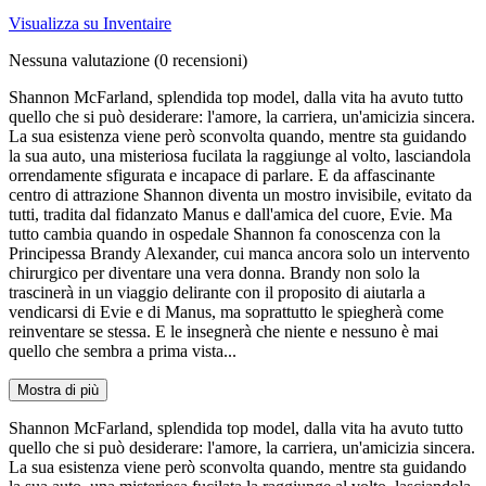
Visualizza su Inventaire
Nessuna valutazione
(0 recensioni)
Shannon McFarland, splendida top model, dalla vita ha avuto tutto
quello che si può desiderare: l'amore, la carriera, un'amicizia sincera.
La sua esistenza viene però sconvolta quando, mentre sta guidando
la sua auto, una misteriosa fucilata la raggiunge al volto, lasciandola
orrendamente sfigurata e incapace di parlare. E da affascinante
centro di attrazione Shannon diventa un mostro invisibile, evitato da
tutti, tradita dal fidanzato Manus e dall'amica del cuore, Evie. Ma
tutto cambia quando in ospedale Shannon fa conoscenza con la
Principessa Brandy Alexander, cui manca ancora solo un intervento
chirurgico per diventare una vera donna. Brandy non solo la
trascinerà in un viaggio delirante con il proposito di aiutarla a
vendicarsi di Evie e di Manus, ma soprattutto le spiegherà come
reinventare se stessa. E le insegnerà che niente e nessuno è mai
quello che sembra a prima vista...
Mostra di più
Shannon McFarland, splendida top model, dalla vita ha avuto tutto
quello che si può desiderare: l'amore, la carriera, un'amicizia sincera.
La sua esistenza viene però sconvolta quando, mentre sta guidando