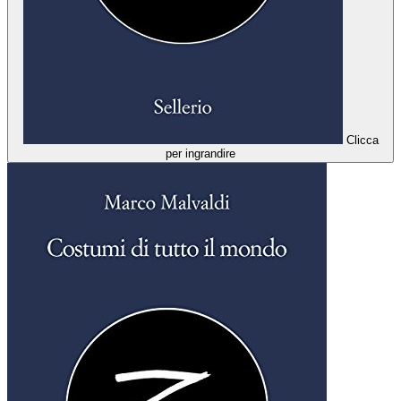
Clicca
per ingrandire