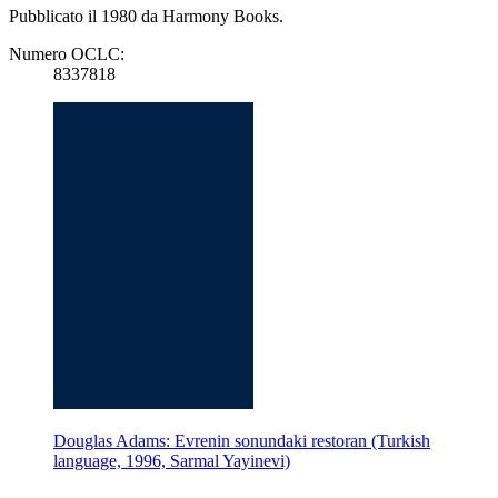
Pubblicato il 1980 da Harmony Books.
Numero OCLC:
8337818
Douglas Adams: Evrenin sonundaki restoran (Turkish
language, 1996, Sarmal Yayinevi)