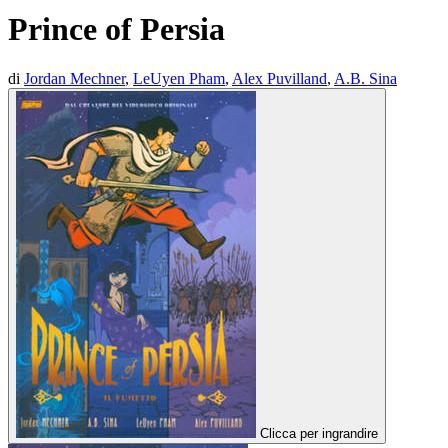
Prince of Persia
di
Jordan Mechner
,
LeUyen Pham
,
Alex Puvilland
,
A.B. Sina
Clicca per ingrandire