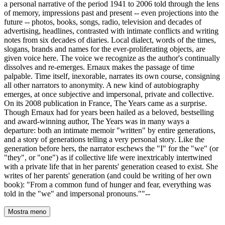
a personal narrative of the period 1941 to 2006 told through the lens
of memory, impressions past and present -- even projections into the
future -- photos, books, songs, radio, television and decades of
advertising, headlines, contrasted with intimate conflicts and writing
notes from six decades of diaries. Local dialect, words of the times,
slogans, brands and names for the ever-proliferating objects, are
given voice here. The voice we recognize as the author's continually
dissolves and re-emerges. Ernaux makes the passage of time
palpable. Time itself, inexorable, narrates its own course, consigning
all other narrators to anonymity. A new kind of autobiography
emerges, at once subjective and impersonal, private and collective.
On its 2008 publication in France, The Years came as a surprise.
Though Ernaux had for years been hailed as a beloved, bestselling
and award-winning author, The Years was in many ways a
departure: both an intimate memoir "written" by entire generations,
and a story of generations telling a very personal story. Like the
generation before hers, the narrator eschews the "I" for the "we" (or
"they", or "one") as if collective life were inextricably intertwined
with a private life that in her parents' generation ceased to exist. She
writes of her parents' generation (and could be writing of her own
book): "From a common fund of hunger and fear, everything was
told in the "we" and impersonal pronouns.""--
Mostra meno