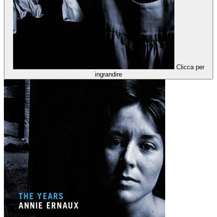
Clicca per
ingrandire