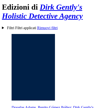
Edizioni di
Dirk Gently's
Holistic Detective Agency
Filtri
Filtri applicati
Rimuovi filtri
Douglas Adams, Benito Gómez Ibáñez: Dirk Gently's