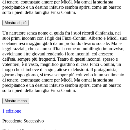
di tenero, contrastato amore per Micòl. Ma ormai la storia sta
precipitando e un destino infausto sembra aprirsi come un baratro
sotto i piedi della famiglia Finzi-Contini.
Mostra di più
Un narratore senza nome ci guida fra i suoi ricordi d'infanzia, nei
suoi primi incontri con i figli dei Finzi-Contini, Alberto e Micòl, suoi
coetanei resi irraggiungibili da un profondo divario sociale. Ma le
leggi razziali, che calano sull'Italia come un nubifragio improvviso,
avvicinano i tre giovani rendendo i loro incontri, col crescere
dell'età, sempre più frequenti. Teatro di questi incontri, spesso e
volentieri, è il vasto, magnifico giardino di casa Finzi-Contini, un
luogo che si imbeve di sogni, attese e delusioni. Il protagonista,
giorno dopo giorno, si trova sempre più coinvolto in un sentimento
di tenero, contrastato amore per Micòl. Ma ormai la storia sta
precipitando e un destino infausto sembra aprirsi come un baratro
sotto i piedi della famiglia Finzi-Contini.
Mostra meno
1 edizione
Precedente
Successivo