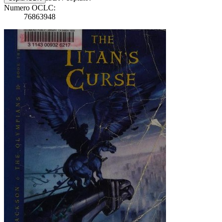
Numero OCLC:
76863948