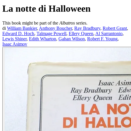
La notte di Halloween
This book might be part of the
Albatros
series.
di
William Bankier
,
Anthony Boucher
,
Ray Bradbury
,
Robert Grant
,
Edward D. Hoch
,
Talmage Powell
,
Ellery Queen
,
Al Sarrantonio
,
Lewis Shiner
,
Edith Wharton
,
Gahan Wilson
,
Robert F. Young
,
Isaac Asimov