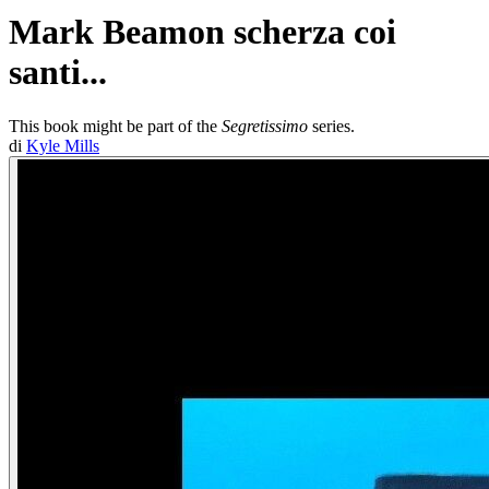
Mark Beamon scherza coi
santi...
This book might be part of the
Segretissimo
series.
di
Kyle Mills