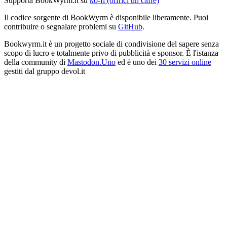
Supporta BookWyrm.it su
ko-fi (offrici un caffè)
Il codice sorgente di BookWyrm è disponibile liberamente. Puoi
contribuire o segnalare problemi su
GitHub
.
Bookwyrm.it è un progetto sociale di condivisione del sapere senza
scopo di lucro e totalmente privo di pubblicità e sponsor. È l'istanza
della community di
Mastodon.Uno
ed è uno dei
30 servizi online
gestiti dal gruppo devol.it