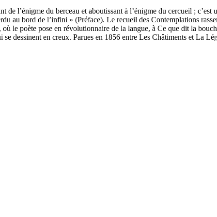
de l’énigme du berceau et aboutissant à l’énigme du cercueil ; c’est un 
éperdu au bord de l’infini » (Préface). Le recueil des Contemplations rass
 où le poète pose en révolutionnaire de la langue, à Ce que dit la bouche
i se dessinent en creux. Parues en 1856 entre Les Châtiments et La L