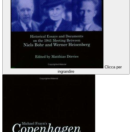
Clicca per
ingrandire