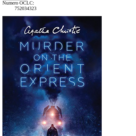
Numero OCLC:
752034323