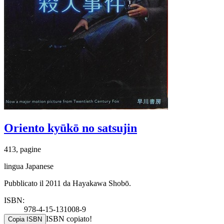
Oriento kyūkō no satsujin
413, pagine
lingua Japanese
Pubblicato il 2011 da Hayakawa Shobō.
ISBN:
978-4-15-131008-9
ISBN copiato!
Copia ISBN