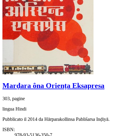
Marḍara ôna Orienṭa Eksapresa
303, pagine
lingua Hindi
Pubblicato il 2014 da Hārparakollinsa Pabliśarsa Inḍiyā.
ISBN:
978-93-5136-350-7