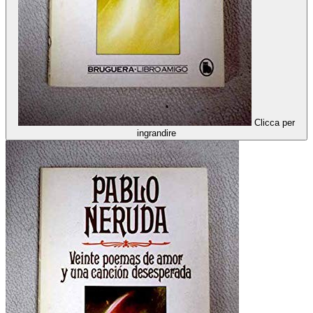
Clicca per
ingrandire