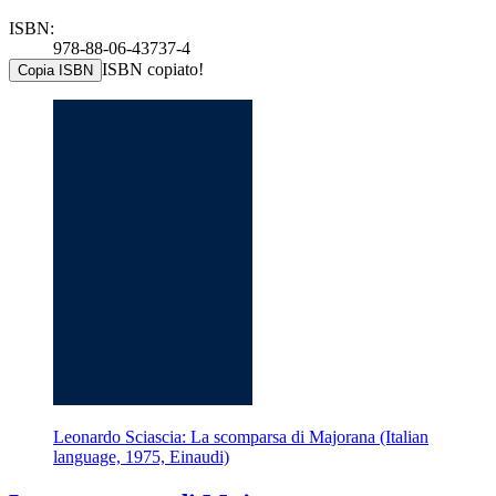
ISBN:
978-88-06-43737-4
ISBN copiato!
Copia ISBN
Leonardo Sciascia: La scomparsa di Majorana (Italian
language, 1975, Einaudi)