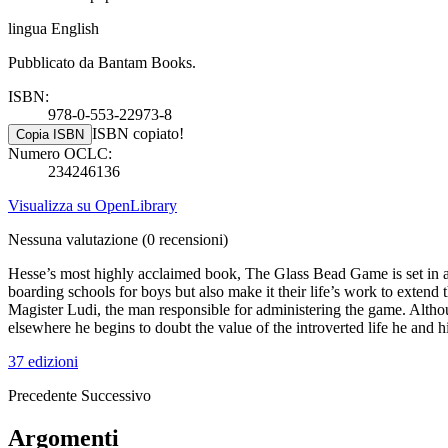
lingua English
Pubblicato da Bantam Books.
ISBN:
978-0-553-22973-8
ISBN copiato!
Copia ISBN
Numero OCLC:
234246136
Visualizza su OpenLibrary
Nessuna valutazione
(0 recensioni)
Hesse’s most highly acclaimed book, The Glass Bead Game is set in a fi
boarding schools for boys but also make it their life’s work to exten
Magister Ludi, the man responsible for administering the game. Althoug
elsewhere he begins to doubt the value of the introverted life he and h
37 edizioni
Precedente
Successivo
Argomenti