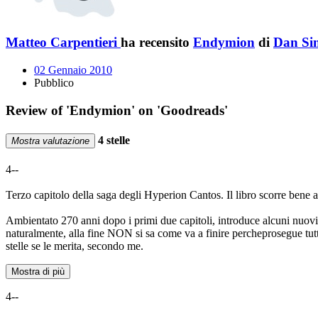
Matteo Carpentieri
ha recensito
Endymion
di
Dan S
02 Gennaio 2010
Pubblico
Review of 'Endymion' on 'Goodreads'
4 stelle
Mostra valutazione
4--
Terzo capitolo della saga degli Hyperion Cantos. Il libro scorre bene a
Ambientato 270 anni dopo i primi due capitoli, introduce alcuni nuovi p
naturalmente, alla fine NON si sa come va a finire percheprosegue tu
stelle se le merita, secondo me.
Mostra di più
4--