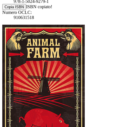
978-1-5024-9279-1
ISBN copiato!
Copia ISBN
Numero OCLC:
910631518